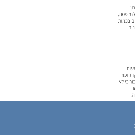
ון
למדפסת,
ם בכמות
ניח
עות
ת ועוד
ר כי לא
ה.