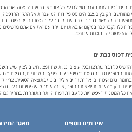
בת ים יכול כיום לתת מענה מושלם על כל צורך או דרישת הדפסה. את התכנ
י ממוחשב. הקובץ בעצם הינו סט פקודות המועברות אל התקן ההדפסה, 
התוצאותברמה מאוד גבוהה. לרוב אם מדובר על הדפסות בבית דפוס בבת י
וכלו לקבל כבר במקום או באותו יום. יחד עם זאת אם אתם מדפיסים נ
ההדפסות יהיו מוכנות עבורכם.
ת דפוס בבת ים
 להדפיס כל דבר שתרצו ובכל עיצוב וכמות שתחפצו. חשוב לציין שיש משמ
ון המוצרים כגון הדפסת כרטיסי ביקור, פנקסי חשבוניות, הדפסת מדבקו
רי גלם איכותיים, אחרת זה יבוא לידי ביטוי בתוצאה הסופית. צריך לזכו
תים חלק מהעבודות יוצאות החוצה, אין זה אומר שיש פחיתות בעבודה או
את כל המכונות האפשריות כל עבודת דפות הייתה מתומחרת במחיר גבוה
שירותים נוספים
מאגר המידע