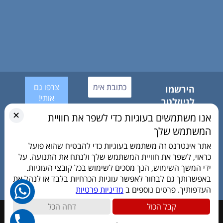
הירשמו
לניוזלטר
אנחנו לא
שלנו
✕
אנו משתמשים בעוגיות כדי לשפר את חוויית
שולחים
אני
המשתמש שלך
ספאם!
מאשר/ת את
היה הראשון
מדיניות
לדעת מתי
אתר אינטרנט זה משתמש בעוגיות כדי להבטיח שהוא פועל
הפרטיות
למה וכמה
כראוי, לשפר את חוויית המשתמש שלך ולנתח את התנועה. על
ושפרטי
ידי המשך השימוש, הנך מסכים לשימוש בכל קובצי העוגיות.
ישמשו
באפשרותך גם לבחור לאפשר עוגיות הכרחיות בלבד או לנהל את
ליצירת קשר
העדפותיך. פרטים נוספים ב
מדיניות פרטיות
קבל הכול
דחה הכל
כל הזכויות שמורות © "דפוס 4 צבעים" 2022