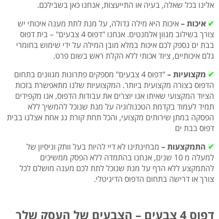
אלינו בכל שאלה, בעיה או התייעצות, אנחנו כאן בשבילכם.
✔
איכות –
איכות היא מילה גדולה, על מנת לתת מענה איכותי יש
צורך בשילוב מגוון אלמנטים. אנחנו "דפוס 4 צבעים" – בית דפוס
בבת ים נספק לכם איכות במלא מובן המילה על ידי שימוש בחומרי
גלם איכותיים, ציוד אכותי ללא הקלת ראש בשום פרט.
✔
מקצועיות –
"דפוס 4 צבעים" מספקים פתרונות מגוונים בתחום
הדפוס בצורה מקצועית ביותר. המקצועיות שלנו מתאפשרת בזכות
הציוד המקצועי שאיתו אנו יוצרים את עבודות הדפוס, אנו מקפידים
תמיד לעמוד בקדמת הטכנולוגיה על מנת שנוכל להמשיך ללא
הפסקה במתן שירותים מקצועי, והכל תחת קורת גג אחת אצלנו בבית
דפוס בבת ים
✔
התמקצעות –
מבחינתינו לא דיי להיות בעל וותק וניסיון של
למעלה מ 10 שנים, אנחנו בהתמדה ללא הפסק ממשיכים
להתמקצע ללא הרף על מנת שנוכל לתת לכם מענה מושלם לכל
צורך או דרישה בתחום הדפוס הדיגיטלי.
דפוס 4 צבעים – הצבעים של העסק שלך