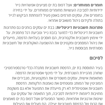
חומרים ממוחזרים:
אצל דפוס בת ים מציעים אפשרויות נייר
ידידותיות לסביבה העשויות מחומרים ממוחזרים. על ידי בחירה
בחומרים אלו, עסקים תורמים באופן פעיל להפחתת הביקוש לנייר
בתולה ולקידום ניהול משאבים אחראי.
פתרונות חשבוניות דיגיטליות:
בבת ים עסקים בוחנים גם פתרונות
חשבוניות דיגיטליות כדי למזער בזבוז נייר וטביעת רגל פחמנית. על
ידי אימוץ חשבונית אלקטרונית, הם חוסכים בעלויות הדפסה, מייעלים
את ניהול המסמכים ומקטינים את ההשפעה האקולוגית של חשבוניות
מסורתיות מבוססות נייר.
לסיכום
בעיר התוססת בת ים, הדפסת חשבוניות מתגלה ככלי טרנספורמטיבי
שחורג מהניירת השגרתית. על ידי מינוף אסטרטגיות הדפסה
מותאמות אישית, עסקים משפרים את המקצועיות, מגבירים את
המוניטין של המותג ומטפחים את נאמנות הלקוחות. הדפסת
חשבוניות אופטימלית לא רק מייעלת את התפעול אלא גם משקפת
מחויבות ליוזמות ידידותיות לסביבה, תוך התאמה של עסקים עם
שיטות ארגוניות אחראיות. כאשר המפעלים אצל דפוס בת ים מאמצים
את הכוח של הדפסת חשבוניות יעילה, הם מעלים את היעילות