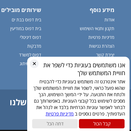
מידע נוסף
שירותים מובילים
אודות
בית דפוס בבת ים
תקנון ותנאי השימוש
בית דפוס במודיעין
מדיניות פרטיות
דפוס דיגיטלי
הצהרת נגישות
מדבקות
יצירת קשר
דפוס למשרד
✕
שילוט ומיתוג
אנו משתמשים בעוגיות כדי לשפר את
חוויית המשתמש שלך
אתר אינטרנט זה משתמש בעוגיות כדי להבטיח
שהוא פועל כראוי, לשפר את חוויית המשתמש שלך
ולנתח את התנועה. על ידי המשך השימוש, הנך
הירשמו לניוזלטר שלנו
מסכים לשימוש בכל קובצי העוגיות. באפשרותך גם
לבחור לאפשר עוגיות הכרחיות בלבד או לנהל את
היה הראשון לדעת מתי
למה וכמה
העדפותיך. פרטים נוספים ב
מדיניות פרטיות
קבל הכול
דחה הכל