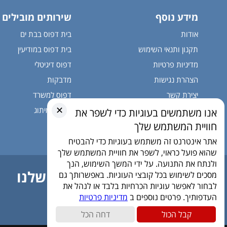
מידע נוסף
שירותים מובילים
אודות
בית דפוס בבת ים
תקנון ותנאי השימוש
בית דפוס במודיעין
מדיניות פרטיות
דפוס דיגיטלי
הצהרת נגישות
מדבקות
יצירת קשר
דפוס למשרד
✕
שילוט ומיתוג
אנו משתמשים בעוגיות כדי לשפר את
חוויית המשתמש שלך
אתר אינטרנט זה משתמש בעוגיות כדי להבטיח
שהוא פועל כראוי, לשפר את חוויית המשתמש שלך
ולנתח את התנועה. על ידי המשך השימוש, הנך
הירשמו לניוזלטר שלנו
מסכים לשימוש בכל קובצי העוגיות. באפשרותך גם
לבחור לאפשר עוגיות הכרחיות בלבד או לנהל את
היה הראשון לדעת מתי
למה וכמה
העדפותיך. פרטים נוספים ב
מדיניות פרטיות
קבל הכול
דחה הכל