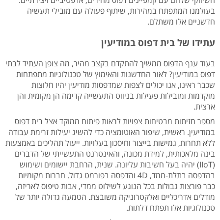
השיווקי שלהם עם קמפיינים דפוס מהירים, אדפטיביים ויצירתיים.
בעולמנו המתפתח במהירות, שיתוף פעולה עם מובילי תעשיה
חדשניים אלו משתלם.
עתידו של בית דפוס במודיעין
בעוד ענף הדפוס ממשיך להתקדם בקצב מהיר, מה צופן העתיד לבתי
דפוס במודיעין? לאור החדשנות והאימוץ של טכנולוגיות מתפתחות
שכבר ראינו, אנו יכולים לצפות שמדפסות מודיעין יהיו חלוצות
מוקדמות ומובילות פעילות בניווט התעשייה קדימה הן מקומית והן
ארצית.
מספר חזיתות מבטיחות צפויות לראות פיתוח ממוקד אצל בית דפוס
במודיעין. ראשית, שיפור האוטומציה כדי להשיג יעילות זרימת עבודה
ללא תחרות, גמישות בייצור וחיסכון בעלויות. ייעול תהליכים באמצעות
בינה מלאכותית, למידת מכונה, והאינטרנט התעשייתי של הדברים
(IIoT) יהיה בעל חשיבות עליונה. שנית, הרחבת יישומים ושימוש
בהדפסה בתלת-ממד, 4D והדפסה בפורמט גדול. חברות מקומיות
כבר פורצות גבולות בכל הנוגע לשילוט ממדי, אבות טיפוס לאריזה,
מודלים אדריכליים ואלקטרוניקה משובצת. הטמעה גדולה יותר של
טכנולוגיות אלו תפתח דלתות.