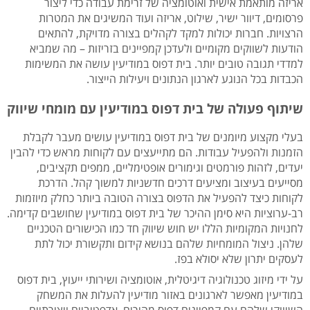
אריזה מותאמת אישית ואוטומציה של זרימת עבודה כדי ליצור
פרסומים, דיוור ישיר, שילוט, אריזה ועוד המשיגים את המטרות
הרצויות. חברות יכולות למקד לקהלים בצורה מדויקת, להתאים
הודעות לשווקים מקומיים ולעדכן קמפיינים בזריזות – מה שמביא
למדדי תגובה טובים יותר. בית דפוס במודיעין עושה את המשימות
הכבדות בכל הנוגע לארגון הנתונים ויעילות הייצור.
שיתוף פעולה של בית דפוס במודיעין עם מומחי שיווק
בעלי מקצוע מיומנים של בית דפוס במודיעין עושים מעבר לקבלת
הזמנות ולהפעיל עבודות. הם מתייעצים עם לקוחות מראש כדי להבין
יעדים, לזהות פורמטים וגימורים אופטימליים, ממפים תקציבים,
מסייעים בעיצוב ומציעים דרכים חדשניות למשוך קהל. הדרכת
לקוחות כיצד להפעיל את הדפוס בצורה הטובה ביותר כחלק מיוזמות
רב-ערוציות היא סימן ההיכר של בית דפוס במודיעין שחושבים קדימה.
לחנויות המקומיות הללו יש חוש שיווק חד כמו הכישורים הטכניים
שלהן. ניצול המומחיות שלהם בנושא קידום ותקשורת יכול לתת
לעסקים יתרון שלא יסולא בפז.
על ידי מיזוג טכנולוגיה דיגיטלית, אוטומציה ושירותי ייעוץ, בית דפוס
במודיעין מאפשר לארגונים באזור מודיעין להעלות את המשחק