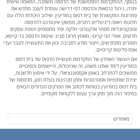
בנוסף, ההתקדמות המתמשכת של הדפסה משתנה, התאמה אישית
יתרה, ניהול גרסאות והדפסה לפי דרישה עומדת לעצב מחדש את
פתרונות התקשורת של בית דפוס במודיעין. שילוב היכולות הללו עם
חלונות ראווה דיגיטליים רחבים, ממשקי אינטרנט להדפסה
ופונקציונליות מסחר אלקטרוני חלקה יסיר מחסומים ויטפח עסקים
חדשים. ואולי הכי קריטי, מאמץ מרוכז סביב שיטות הדפסה בר-קיימא,
חומרים מתחדשים, וייצור מודע לסביבה יכוון את התעשייה לעבר יעדי
אפס פליטות קריטיים.
אם העשור האחרון של התקדמות תעשיית הדפוס של בית דפוס
במודיעין לימד אותנו משהו, זה שהיכולות, היישומים והסיכויים
ממשיכים להתרחב באופן אקספוננציאלי. על ידי אימוץ חדשנות,
יצירת שותפויות אסטרטגיות ומתן מנהיגות בעלת חזון, מדפסות של
בית דפוס במודיעין בטוחות לכתוב את הפרקים הגדולים הבאים
בסיפור הזה תוך מתן ערך עצום ללקוחות מקומיים.
מאמרים