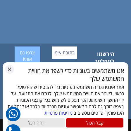
הירשמו
לניוזלטר
אנחנו לא
שלנו
✕
אנו משתמשים בעוגיות כדי לשפר את חוויית
שולחים
אני
ספאם!
מאשר/ת את
המשתמש שלך
היה הראשון
מדיניות
לדעת מתי
אתר אינטרנט זה משתמש בעוגיות כדי להבטיח שהוא פועל
הפרטיות
למה וכמה
כראוי, לשפר את חוויית המשתמש שלך ולנתח את התנועה. על
ושפרטי
ידי המשך השימוש, הנך מסכים לשימוש בכל קובצי העוגיות.
ישמשו
באפשרותך גם לבחור לאפשר עוגיות הכרחיות בלבד או לנהל את
ליצירת קשר
העדפותיך. פרטים נוספים ב
מדיניות פרטיות
קבל הכול
דחה הכל
כל הזכויות שמורות © "דפוס 4 צבעים" 2022